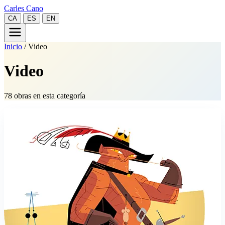
Carles Cano
CA
ES
EN
Inicio
/
Video
Video
78 obras en esta categoría