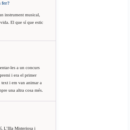
a fer?
un instrument musical,
vida. El que sí que estic
entar-les a un concurs
remi i era el primer
u text i em van animar a
empre una altra cosa més.
 L’Illa Misteriosa i