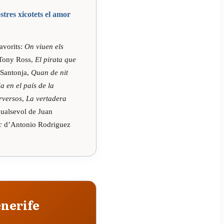
tres xicotets el amor
favorits:
On viuen els
Tony Ross,
El pirata que
Santonja,
Quan de nit
ia en el país de la
rversos
,
La vertadera
qualsevol de Juan
c
d’Antonio Rodriguez
enerife