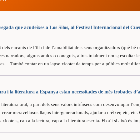
vegada que acudeixes a Los Silos, al Festival Internacional del Cue
t dels encants de l’illa i de l’amabilitat dels seus organitzadors (què b
res narradors, alguns amics o coneguts, altres totalment nous; escoltar le
es… També contar en un lapse xicotet de temps per a públics molt difer
ura i la literatura a Espanya estan necessitades de més trobades d’
 literatura oral, a part dels seus valors intrínsecs com desenvolupar l’em
 crear meravellosos llaços intergeneracionals, ajudar a créixer, etc, etc. 
 xicotets, cap a la lectura, cap a la literatura escrita. Fixa’t si això és im