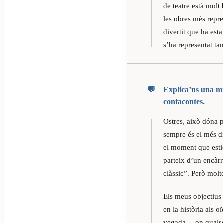
de teatre està molt
les obres més repre
divertit que ha est
s’ha representat ta
Explica’ns una mic
contacontes.
Ostres, això dóna p
sempre és el més di
el moment que estic 
parteix d’un encàrr
clàssic”. Però mol
Els meus objectius 
en la història als 
vegada… on qualsev