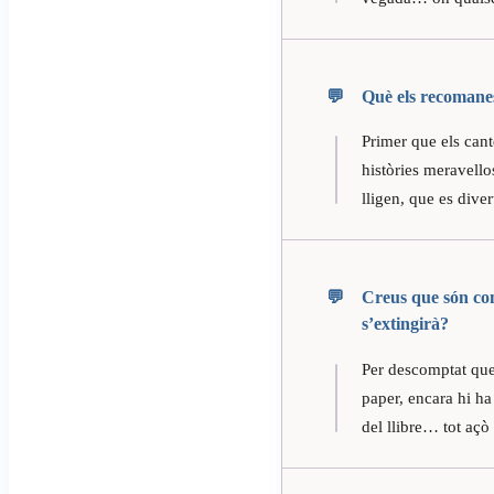
Què els recomanes 
Primer que els can
històries meravello
lligen, que es dive
Creus que són com
s’extingirà?
Per descomptat que 
paper, encara hi ha 
del llibre… tot açò 