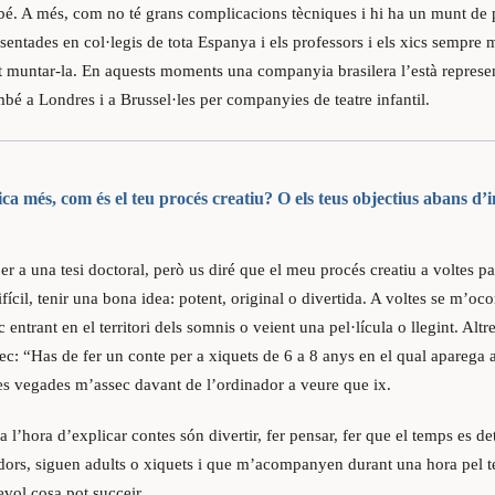
 bé. A més, com no té grans complicacions tècniques i hi ha un munt de 
sentades en col·legis de tota Espanya i els professors i els xics sempr
at muntar-la. En aquests moments una companyia brasilera l’està represe
mbé a Londres i a Brussel·les per companyies de teatre infantil.
a més, com és el teu procés creatiu? O els teus objectius abans d’in
er a una tesi doctoral, però us diré que el meu procés creatiu a voltes pa
fícil, tenir una bona idea: potent, original o divertida. A voltes se m’oco
entrant en el territori dels somnis o veient una pel·lícula o llegint. Alt
ec: “Has de fer un conte per a xiquets de 6 a 8 anys en el qual aparega
tes vegades m’assec davant de l’ordinador a veure que ix.
a l’hora d’explicar contes són divertir, fer pensar, fer que el temps es de
oïdors, siguen adults o xiquets i que m’acompanyen durant una hora pel te
ol cosa pot succeir.