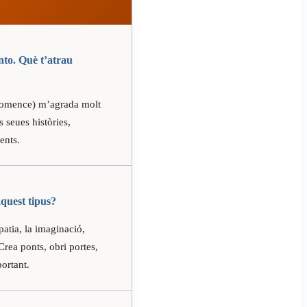
nto. Què t’atrau
é comence) m’agrada molt
s seues històries,
ents.
aquest tipus?
patia, la imaginació,
Crea ponts, obri portes,
portant.