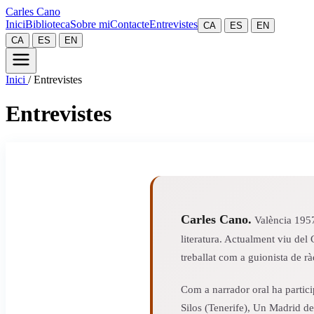
Carles Cano
Inici
Biblioteca
Sobre mi
Contacte
Entrevistes
CA
ES
EN
CA
ES
EN
Inici
/
Entrevistes
Entrevistes
Carles Cano.
València 1957.
literatura. Actualment viu del 
treballat com a guionista de ràd
Com a narrador oral ha partici
Silos (Tenerife), Un Madrid de