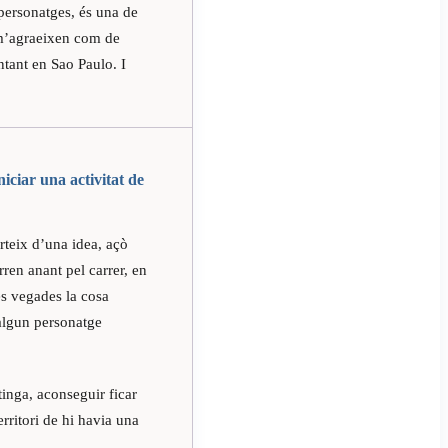
personatges, és una de
e m’agraeixen com de
ntant en Sao Paulo. I
iciar una activitat de
rteix d’una idea, açò
rren anant pel carrer, en
res vegades la cosa
 algun personatge
tinga, aconseguir ficar
rritori de hi havia una