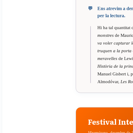
Ens atrevim a dem
per la lectura.
Hi ha tal quantitat 
monstres
de Mauri
va voler capturar l
truquen a la porta
meravelles
de Lewis
Història de la prin
Manuel Gisbert i, p
Almodóvar,
Les Ro
Festival Int
Mnemósyne, desembre de 