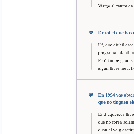
Viatge al centre de 
De tot el que has 
Uf, que difícil esc
programa infantil m
Però també gaudisc
algun llibre meu, h
En 1994 vas obteni
que no tinguen els
És d’aqueixos llibr
que no foren solame
quan el vaig escriu