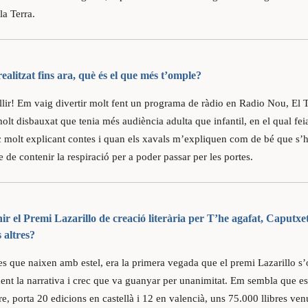
la Terra.
realitzat fins ara, què és el que més t’omple?
ollir! Em vaig divertir molt fent un programa de ràdio en Radio Nou, El
olt disbauxat que tenia més audiència adulta que infantil, en el qual feia
 molt explicant contes i quan els xavals m’expliquen com de bé que s’ho
e de contenir la respiració per a poder passar per les portes.
r el Premi Lazarillo de creació literària per T’he agafat, Caputxet
 altres?
es que naixen amb estel, era la primera vegada que el premi Lazarillo s’o
nt la narrativa i crec que va guanyar per unanimitat. Em sembla que est
re, porta 20 edicions en castellà i 12 en valencià, uns 75.000 llibres ven