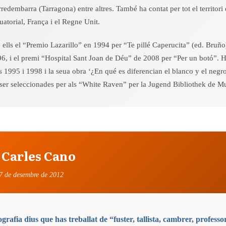
redembarra (Tarragona) entre altres. També ha contat per tot el territori
atorial, França i el Regne Unit.
 ells el “Premio Lazarillo” en 1994 per “Te pillé Caperucita” (ed. Bruñ
96, i el premi “Hospital Sant Joan de Déu” de 2008 per “Per un botó”. Ha 
s 1995 i 1998 i la seua obra ‘¿En qué es diferencian el blanco y el neg
 ser seleccionades per als “White Raven” per la Jugend Bibliothek de M
 Carles Cano
17 de desembre de 2012
grafia dius que has treballat de “fuster, tallista, cambrer, professor