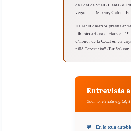
de Pont de Suert (Lleida) o Tor
vegades al Marroc, Guinea Equ
Ha rebut diversos premis entre
bibliotecaris valencians en 19
d’honor de la C.C.I en els any
pillé Caperucita” (Bruño) van
Entrevista a
Boolino. Revista digital, 
En la teua autobio