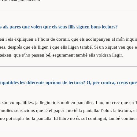
als pares que volen que els seus fills siguen bons lectors?
ten i els expliquen a l’hora de dormir, que els acompanyen al món inqui
ses, després que els lligen i que ells lligen també. Si un xiquet veu que e
rteixen, que s’ho passen bé, segurament també ells voldran llegir.
patibles les diferents opcions de lectura? O, per contra, creus que
són compatibles, ja llegim tots molt en pantalles. I no, no crec que en 
moltes sensacions que té el paper i no té la pantalla: l’olor, la textura, el
no pot suplir-ho la pantalla. El llibre no és sol contingut, també contine