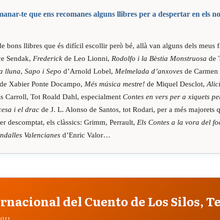
anar-te que ens recomanes alguns llibres per a despertar en els nos
de bons llibres que és difícil escollir però bé, allà van alguns dels meus 
ce Sendak,
Frederick
de Leo Lionni,
Rodolfo i la Bèstia Monstruosa
de 
a lluna
,
Sapo i Sepo
d’Arnold Lobel,
Melmelada d’anxoves
de Carmen 
de Xabier Ponte Docampo,
Més música mestre!
de Miquel Desclot,
Alic
 Carroll, Tot Roald Dahl, especialment
Contes en vers per a xiquets pe
cesa i el drac
de J. L. Alonso de Santos, tot Rodari, per a més majorets 
er descomptat, els clàssics: Grimm, Perrault,
Els Contes a la vora del fo
ndalles Valencianes
d’Enric Valor…
ernacional del Cuento de Los Silos, T
2011