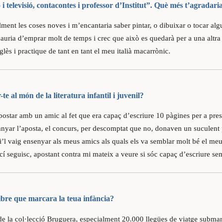
 i televisió, contacontes i professor d’Institut”. Què més t’agradari
ent les coses noves i m’encantaria saber pintar, o dibuixar o tocar alg
hauria d’emprar molt de temps i crec que això es quedarà per a una altra 
glès i practique de tant en tant el meu italià macarrònic.
te al món de la literatura infantil i juvenil?
ostar amb un amic al fet que era capaç d’escriure 10 pàgines per a pres
nyar l’aposta, el concurs, per descomptat que no, donaven un suculent p
li’l vaig ensenyar als meus amics als quals els va semblar molt bé el me
 ací seguisc, apostant contra mi mateix a veure si sóc capaç d’escriure s
ibre que marcara la teua infància?
de la col·lecció Bruguera, especialment 20.000 llegües de viatge submarí,