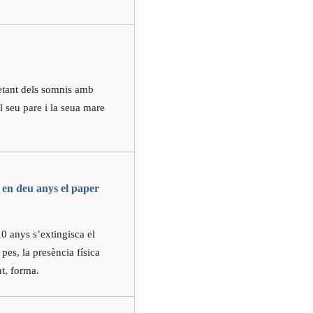
etant dels somnis amb
l seu pare i la seua mare
 en deu anys el paper
10 anys s’extingisca el
 pes, la presència física
nt, forma.