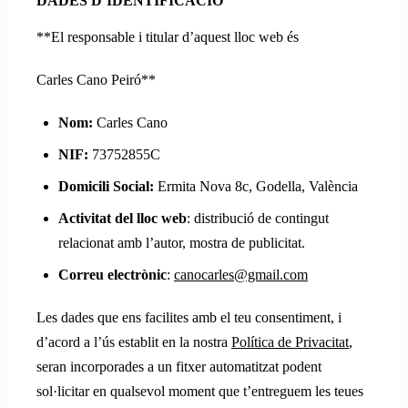
DADES D’IDENTIFICACIÓ
**El responsable i titular d’aquest lloc web és
Carles Cano Peiró**
Nom:
Carles Cano
NIF:
73752855C
Domicili Social:
Ermita Nova 8c, Godella, València
Activitat del lloc web
: distribució de contingut
relacionat amb l’autor, mostra de publicitat.
Correu electrònic
:
canocarles@gmail.com
Les dades que ens facilites amb el teu consentiment, i
d’acord a l’ús establit en la nostra
Política de Privacitat
,
seran incorporades a un fitxer automatitzat podent
sol·licitar en qualsevol moment que t’entreguem les teues