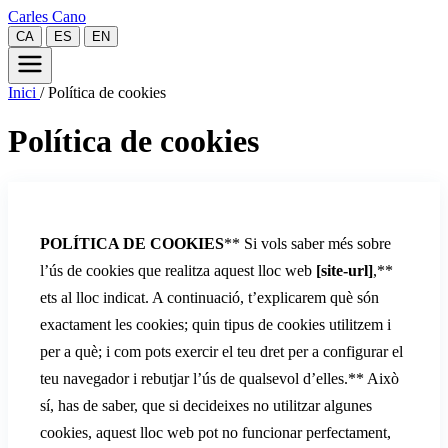
Carles Cano
CA
ES
EN
Inici
/
Política de cookies
Política de cookies
POLÍTICA DE COOKIES
** Si vols saber més sobre
l’ús de cookies que realitza aquest lloc web
[site-url]
,**
ets al lloc indicat. A continuació, t’explicarem què són
exactament les cookies; quin tipus de cookies utilitzem i
per a què; i com pots exercir el teu dret per a configurar el
teu navegador i rebutjar l’ús de qualsevol d’elles.** Això
sí, has de saber, que si decideixes no utilitzar algunes
cookies, aquest lloc web pot no funcionar perfectament,