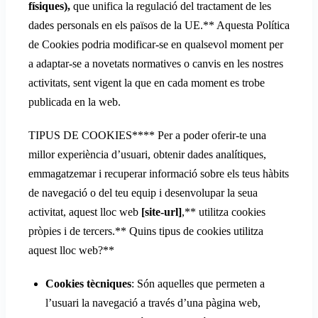
físiques
),
que unifica la regulació del tractament de les
dades personals en els països de la UE.** Aquesta Política
de Cookies podria modificar-se en qualsevol moment per
a adaptar-se a novetats normatives o canvis en les nostres
activitats, sent vigent la que en cada moment es trobe
publicada en la web.
TIPUS DE COOKIES**** Per a poder oferir-te una
millor experiència d’usuari, obtenir dades analítiques,
emmagatzemar i recuperar informació sobre els teus hàbits
de navegació o del teu equip i desenvolupar la seua
activitat, aquest lloc web
[site-url]
,** utilitza cookies
pròpies i de tercers.** Quins tipus de cookies utilitza
aquest lloc web?**
Cookies tècniques
: Són aquelles que permeten a
l’usuari la navegació a través d’una pàgina web,