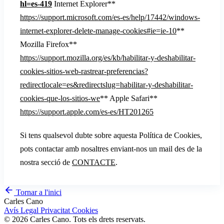
hl=es-419
Internet Explorer**
https://support.microsoft.com/es-es/help/17442/windows-
internet-explorer-delete-manage-cookies#ie=ie-10
**
Mozilla Firefox**
https://support.mozilla.org/es/kb/habilitar-y-deshabilitar-
cookies-sitios-web-rastrear-preferencias?
redirectlocale=es&redirectslug=habilitar-y-deshabilitar-
cookies-que-los-sitios-we
** Apple Safari**
https://support.apple.com/es-es/HT201265
Si tens qualsevol dubte sobre aquesta Política de Cookies,
pots contactar amb nosaltres enviant-nos un mail des de la
nostra secció de
CONTACTE
.
Tornar a l'inici
Carles Cano
Avís Legal
Privacitat
Cookies
© 2026 Carles Cano. Tots els drets reservats.