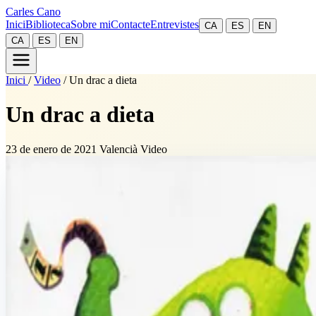
Carles Cano
Inici
Biblioteca
Sobre mi
Contacte
Entrevistes
CA
ES
EN
CA
ES
EN
Inici
/
Video
/
Un drac a dieta
Un drac a dieta
23 de enero de 2021
Valencià
Video