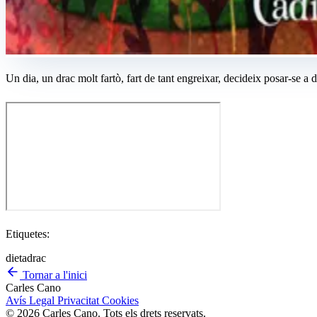
Un dia, un drac molt fartò, fart de tant engreixar, decideix posar-se a d
Etiquetes:
dieta
drac
Tornar a l'inici
Carles Cano
Avís Legal
Privacitat
Cookies
© 2026 Carles Cano. Tots els drets reservats.