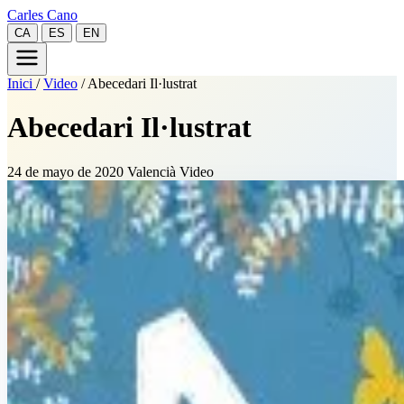
Carles Cano
CA
ES
EN
Inici
/
Video
/
Abecedari Il·lustrat
Abecedari Il·lustrat
24 de mayo de 2020
Valencià
Video