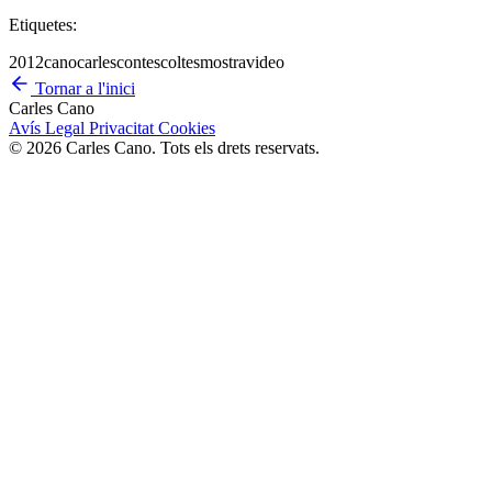
Etiquetes:
2012
cano
carles
contescoltes
mostra
video
Tornar a l'inici
Carles Cano
Avís Legal
Privacitat
Cookies
© 2026 Carles Cano. Tots els drets reservats.