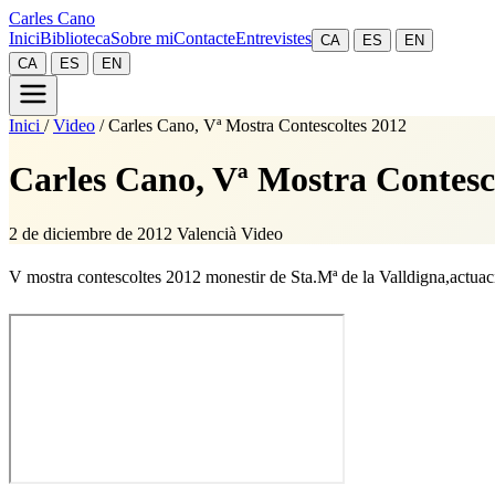
Carles Cano
Inici
Biblioteca
Sobre mi
Contacte
Entrevistes
CA
ES
EN
CA
ES
EN
Inici
/
Video
/
Carles Cano, Vª Mostra Contescoltes 2012
Carles Cano, Vª Mostra Contesc
2 de diciembre de 2012
Valencià
Video
V mostra contescoltes 2012 monestir de Sta.Mª de la Valldigna,actuac