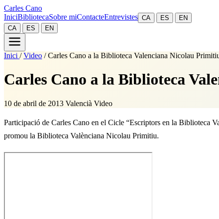
Carles Cano
Inici
Biblioteca
Sobre mi
Contacte
Entrevistes
CA
ES
EN
CA
ES
EN
Inici
/
Video
/
Carles Cano a la Biblioteca Valenciana Nicolau Primiti
Carles Cano a la Biblioteca Val
10 de abril de 2013
Valencià
Video
Participació de Carles Cano en el Cicle “Escriptors en la Biblioteca
promou la Biblioteca Valènciana Nicolau Primitiu.