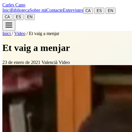
Carles Cano
Inici
Biblioteca
Sobre mi
Contacte
Entrevistes
CA
ES
EN
CA
ES
EN
Inici
/
Video
/
Et vaig a menjar
Et vaig a menjar
23 de enero de 2021
Valencià
Video