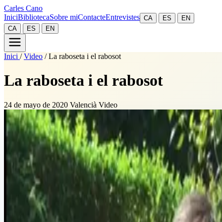
Carles Cano
Inici
Biblioteca
Sobre mi
Contacte
Entrevistes
CA
ES
EN
CA
ES
EN
Inici
/
Video
/
La raboseta i el rabosot
La raboseta i el rabosot
24 de mayo de 2020
Valencià
Video