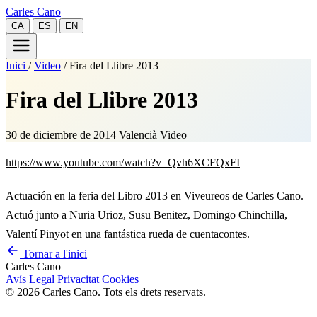
Carles Cano
CA
ES
EN
Inici
/
Video
/
Fira del Llibre 2013
Fira del Llibre 2013
30 de diciembre de 2014
Valencià
Video
https://www.youtube.com/watch?v=Qvh6XCFQxFI
Actuación en la feria del Libro 2013 en Viveureos de Carles Cano.
Actuó junto a Nuria Urioz, Susu Benitez, Domingo Chinchilla,
Valentí Pinyot en una fantástica rueda de cuentacontes.
Tornar a l'inici
Carles Cano
Avís Legal
Privacitat
Cookies
© 2026 Carles Cano. Tots els drets reservats.