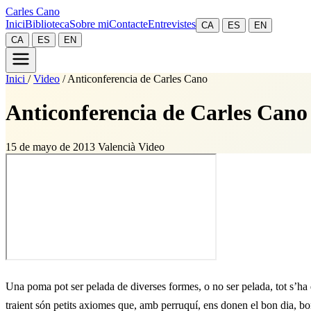
Carles Cano
Inici
Biblioteca
Sobre mi
Contacte
Entrevistes
CA
ES
EN
CA
ES
EN
Inici
/
Video
/
Anticonferencia de Carles Cano
Anticonferencia de Carles Cano
15 de mayo de 2013
Valencià
Video
Una poma pot ser pelada de diverses formes, o no ser pelada, tot s’ha d
traient són petits axiomes que, amb perruquí, ens donen el bon dia, bo