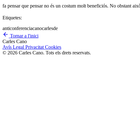
fa pensar que pensar no és un costum molt beneficiós. No obstant això, p
Etiquetes:
anticonferencia
cano
carles
de
Tornar a l'inici
Carles Cano
Avís Legal
Privacitat
Cookies
© 2026 Carles Cano. Tots els drets reservats.