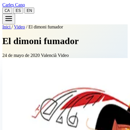
Carles Cano
CA
ES
EN
Inici
/
Video
/
El dimoni fumador
El dimoni fumador
24 de mayo de 2020
Valencià
Video