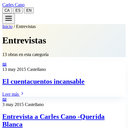
Carles Cano
CA
ES
EN
Inicio
/
Entrevistas
Entrevistas
13 obras en esta categoría
📖
13 may 2015
Castellano
El cuentacuentos incansable
Leer más
📖
3 may 2015
Castellano
Entrevista a Carles Cano -Querida
Blanca