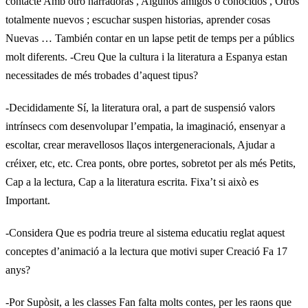
contacte Amb otro narradoras , Algunos amigos o conocidos , Otros
totalmente nuevos ; escuchar suspen historias, aprender cosas
Nuevas … También contar en un lapse petit de temps per a públics
molt diferents. -Creu Que la cultura i la literatura a Espanya estan
necessitades de més trobades d’aquest tipus?
-Decididamente Sí, la literatura oral, a part de suspensió valors
intrínsecs com desenvolupar l’empatia, la imaginació, ensenyar a
escoltar, crear meravellosos llaços intergeneracionals, Ajudar a
créixer, etc, etc. Crea ponts, obre portes, sobretot per als més Petits,
Cap a la lectura, Cap a la literatura escrita. Fixa’t si això es
Important.
-Considera Que es podria treure al sistema educatiu reglat aquest
conceptes d’animació a la lectura que motivi super Creació Fa 17
anys?
-Por Supòsit, a les classes Fan falta molts contes, per les raons que