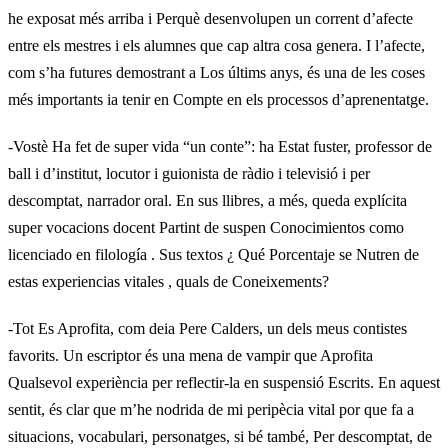
he exposat més arriba i Perquè desenvolupen un corrent d’afecte
entre els mestres i els alumnes que cap altra cosa genera. I l’afecte,
com s’ha futures demostrant a Los últims anys, és una de les coses
més importants ia tenir en Compte en els processos d’aprenentatge.
-Vostè Ha fet de super vida “un conte”: ha Estat fuster, professor de
ball i d’institut, locutor i guionista de ràdio i televisió i per
descomptat, narrador oral. En sus llibres, a més, queda explícita
super vocacions docent Partint de suspen Conocimientos como
licenciado en filología . Sus textos ¿ Qué Porcentaje se Nutren de
estas experiencias vitales , quals de Coneixements?
-Tot Es Aprofita, com deia Pere Calders, un dels meus contistes
favorits. Un escriptor és una mena de vampir que Aprofita
Qualsevol experiència per reflectir-la en suspensió Escrits. En aquest
sentit, és clar que m’he nodrida de mi peripècia vital por que fa a
situacions, vocabulari, personatges, si bé també, Per descomptat, de