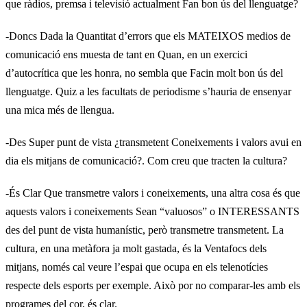
que ràdios, premsa i televisió actualment Fan bon ús del llenguatge?
-Doncs Dada la Quantitat d’errors que els MATEIXOS medios de
comunicació ens muesta de tant en Quan, en un exercici
d’autocrítica que les honra, no sembla que Facin molt bon ús del
llenguatge. Quiz a les facultats de periodisme s’hauria de ensenyar
una mica més de llengua.
-Des Super punt de vista ¿transmetent Coneixements i valors avui en
dia els mitjans de comunicació?. Com creu que tracten la cultura?
-És Clar Que transmetre valors i coneixements, una altra cosa és que
aquests valors i coneixements Sean “valuosos” o INTERESSANTS
des del punt de vista humanístic, però transmetre transmetent. La
cultura, en una metàfora ja molt gastada, és la Ventafocs dels
mitjans, només cal veure l’espai que ocupa en els telenotícies
respecte dels esports per exemple. Això por no comparar-les amb els
programes del cor, és clar.