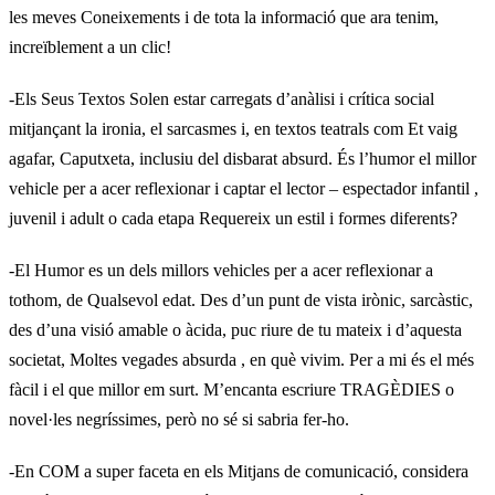
les meves Coneixements i de tota la informació que ara tenim,
increïblement a un clic!
-Els Seus Textos Solen estar carregats d’anàlisi i crítica social
mitjançant la ironia, el sarcasmes i, en textos teatrals com Et vaig
agafar, Caputxeta, inclusiu del disbarat absurd. És l’humor el millor
vehicle per a acer reflexionar i captar el lector – espectador infantil ,
juvenil i adult o cada etapa Requereix un estil i formes diferents?
-El Humor es un dels millors vehicles per a acer reflexionar a
tothom, de Qualsevol edat. Des d’un punt de vista irònic, sarcàstic,
des d’una visió amable o àcida, puc riure de tu mateix i d’aquesta
societat, Moltes vegades absurda , en què vivim. Per a mi és el més
fàcil i el que millor em surt. M’encanta escriure TRAGÈDIES o
novel·les negríssimes, però no sé si sabria fer-ho.
-En COM a super faceta en els Mitjans de comunicació, considera