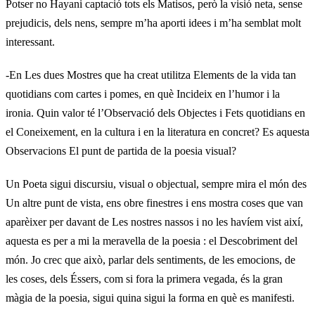
Potser no Hayani captació tots els Matisos, però la visió neta, sense
prejudicis, dels nens, sempre m’ha aporti idees i m’ha semblat molt
interessant.
-En Les dues Mostres que ha creat utilitza Elements de la vida tan
quotidians com cartes i pomes, en què Incideix en l’humor i la
ironia. Quin valor té l’Observació dels Objectes i Fets quotidians en
el Coneixement, en la cultura i en la literatura en concret? Es aquesta
Observacions El punt de partida de la poesia visual?
Un Poeta sigui discursiu, visual o objectual, sempre mira el món des
Un altre punt de vista, ens obre finestres i ens mostra coses que van
aparèixer per davant de Les nostres nassos i no les havíem vist així,
aquesta es per a mi la meravella de la poesia : el Descobriment del
món. Jo crec que això, parlar dels sentiments, de les emocions, de
les coses, dels Éssers, com si fora la primera vegada, és la gran
màgia de la poesia, sigui quina sigui la forma en què es manifesti.