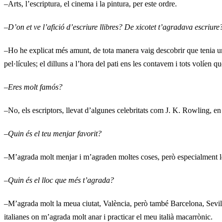
–Arts, l’escriptura, el cinema i la pintura, per este ordre.
–
D’on et ve l’afició d’escriure llibres? De xicotet t’agradava escriure
–Ho he explicat més amunt, de tota manera vaig descobrir que tenia un
pel·lícules; el dilluns a l’hora del pati ens les contavem i tots volíen 
–
Eres molt famós?
–No, els escriptors, llevat d’algunes celebritats com J. K. Rowling, e
–
Quin és el teu menjar favorit?
–M’agrada molt menjar i m’agraden moltes coses, però especialment le
–
Quin és el lloc que més t’agrada?
–M’agrada molt la meua ciutat, València, però també Barcelona, Sevil
italianes on m’agrada molt anar i practicar el meu italià macarrònic.