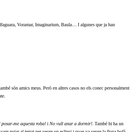
lfaguara, Voramar, Imaginarium, Baula… I algunes que ja han
també són amics meus. Però en altres casos no els conec personalment
te.
l posar-me aquesta roba!
i
No vull anar a dormir!
. També hi ha un
am pujar al terrat per veure un eclipsi i quan va veure la lluna bufà,