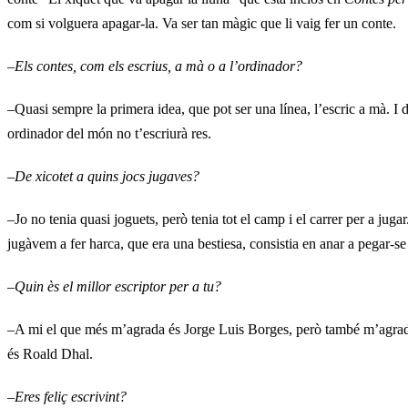
com si volguera apagar-la. Va ser tan màgic que li vaig fer un conte.
–
Els contes, com els escrius, a mà o a l’ordinador?
–Quasi sempre la primera idea, que pot ser una línea, l’escric a mà. I de
ordinador del món no t’escriurà res.
–
De xicotet a quins jocs jugaves?
–Jo no tenia quasi joguets, però tenia tot el camp i el carrer per a ju
jugàvem a fer harca, que era una bestiesa, consistia en anar a pegar-s
–
Quin ès el millor escriptor per a tu?
–A mi el que més m’agrada és Jorge Luis Borges, però també m’agrada m
és Roald Dhal.
–
Eres feliç escrivint?