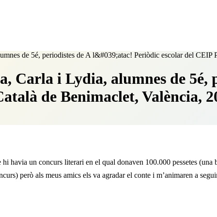
alumnes de 5é, periodistes de A l&#039;atac! Periòdic escolar del CEIP 
, Carla i Lydia, alumnes de 5é, 
Català de Benimaclet, València, 2
 hi havia un concurs literari en el qual donaven 100.000 pessetes (una 
concurs) però als meus amics els va agradar el conte i m’animaren a segu