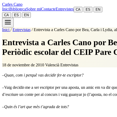
Carles Cano
Inici
Biblioteca
Sobre mi
Contacte
Entrevistes
CA
ES
EN
CA
ES
EN
Inici
/
Entrevistas
/
Entrevista a Carles Cano por Bea, Carla i Lydia, 
Entrevista a Carles Cano por Bea
Periòdic escolar del CEIP Pare 
18 de noviembre de 2010
Valencià
Entrevistas
–
Quan, com i perquè vas decidir fer-te escriptor?
–Vaig decidir-me a ser escriptor per una aposta, un amic em va dir que
d’escriure un conte per al concurs i vaig guanyar jo (l’aposta, no el 
–
Quin és l’art que mès t’agrada de tots?