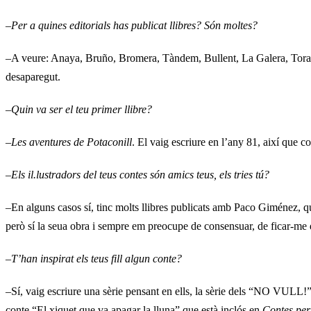
–
Per a quines editorials has publicat llibres? Són moltes?
–A veure: Anaya, Bruño, Bromera, Tàndem, Bullent, La Galera, Toray
desaparegut.
–
Quin va ser el teu primer llibre?
–
Les aventures de Potaconill
. El vaig escriure en l’any 81, així que c
–
Els il.lustradors del teus contes són amics teus, els tries tú?
–En alguns casos sí, tinc molts llibres publicats amb Paco Giménez,
però sí la seua obra i sempre em preocupe de consensuar, de ficar-me d’
–
T’han inspirat els teus fill algun conte?
–Sí, vaig escriure una sèrie pensant en ells, la sèrie dels “NO VULL!
conte “El xiquet que va apagar la lluna” que està inclós en
Contes per 