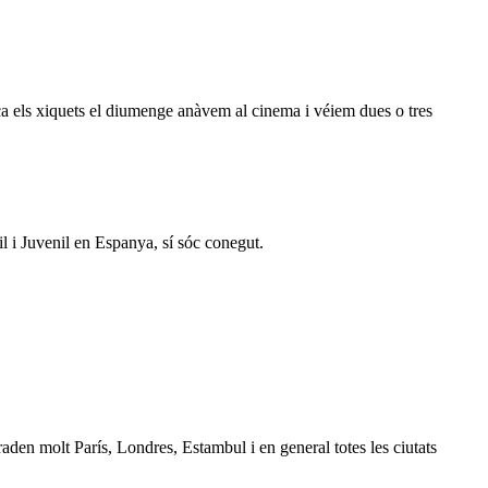
oca els xiquets el diumenge anàvem al cinema i véiem dues o tres
l i Juvenil en Espanya, sí sóc conegut.
en molt París, Londres, Estambul i en general totes les ciutats