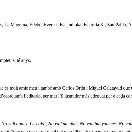
, La Magrana, Edebé, Everest, Kalandraka, Faktoria K., San Pablo, A
ompteu si té anys.
 que és molt amic meu i també amb Carlos Ortín i Miguel Calatayud que 
acord amb l’editorial per triar l’il.lustrador més adequat per a cada con
”
No vull anar a l’escola!
,
No vull menjar!
,
No vull banyar-me!
,
No vul
a tot l’any
que va ser un regal del meu fill Carles quan era molt menut: v