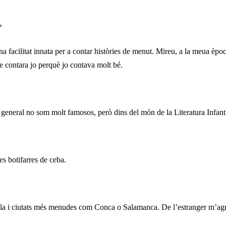
?
a facilitat innata per a contar històries de menut. Mireu, a la meua èp
que contara jo perquè jo contava molt bé.
n general no som molt famosos, però dins del món de la Literatura Infanti
s botifarres de ceba.
la i ciutats més menudes com Conca o Salamanca. De l’estranger m’agrad