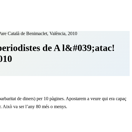
Pare Català de Benimaclet, València, 2010
periodistes de A l&#039;atac!
010
barbaritat de diners) per 10 pàgines. Apostarem a veure qui era capaç
ir. Això va ser l’any 80 més o menys.