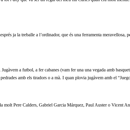
sprés ja la treballe a l’ordinador, que és una ferramenta meravellosa, però
gar. Jugàvem a futbol, a fer cabanes (vam fer una una vegada amb basquet
e pedrades amb els tiradors o a mà. I quan plovia jugàvem amb el “Juego
olt Pere Calders, Gabriel Garcia Márquez, Paul Auster o Vicent Andrés E