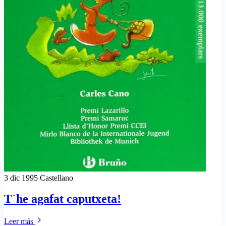
3 dic 1995
Castellano
T´he agafat caputxeta!
Leer más