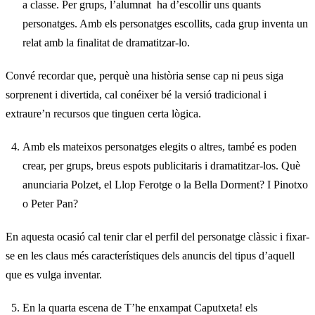
a classe. Per grups, l’alumnat ha d’escollir uns quants
personatges. Amb els personatges escollits, cada grup inventa un
relat amb la finalitat de dramatitzar-lo.
Convé recordar que, perquè una història sense cap ni peus siga
sorprenent i divertida, cal conéixer bé la versió tradicional i
extraure’n recursos que tinguen certa lògica.
Amb els mateixos personatges elegits o altres, també es poden
crear, per grups, breus espots publicitaris i dramatitzar-los. Què
anunciaria Polzet, el Llop Ferotge o la Bella Dorment? I Pinotxo
o Peter Pan?
En aquesta ocasió cal tenir clar el perfil del personatge clàssic i fixar-
se en les claus més característiques dels anuncis del tipus d’aquell
que es vulga inventar.
En la quarta escena de T’he enxampat Caputxeta! els