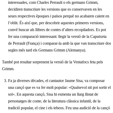
interessades, com Charles Perrault o els germans Grimm,
decidiren transcriure les versions que es conservaven en les
seues respectives èpoques i països perquè no acabaren caient en
l’oblit. És així que, per descobrir aquestes primeres versions,
convé buscar als llibres de contes d’altres recopiladors. Es pot
fer una comparació interessant: llegir la versió de la Caputxeta
de Perrault (França) i comparar-la amb la que van transcriure dos
segles més tard els Germans Grimm (Alemanya).
També pot resultar sorprenent la versió de la Ventafocs feta pels
Grimm.
Fa ja diverses dècades, el cantautor Jaume Sisa, va composar
una cançó que es va fer molt popular: «Qualsevol nit pot sortir el
sol». En aquesta cançó, Sisa hi esmenta un llarg llistat de
personatges de conte, de la literatura clàssica infantil, de la
tradició popular, el cine i els tebeos. Feu una audició de la cançó