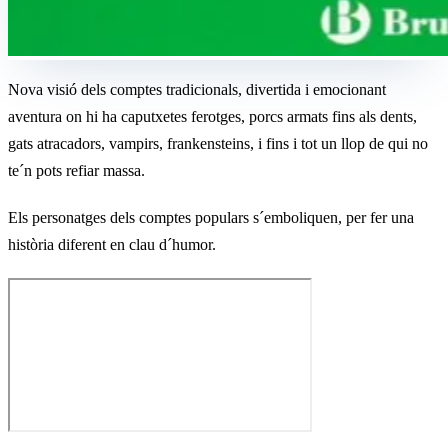
Nova visió dels comptes tradicionals, divertida i emocionant
aventura on hi ha caputxetes ferotges, porcs armats fins als dents,
gats atracadors, vampirs, frankensteins, i fins i tot un llop de qui no
te´n pots refiar massa.
Els personatges dels comptes populars s´emboliquen, per fer una
història diferent en clau d´humor.