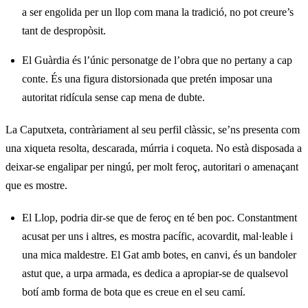
a ser engolida per un llop com mana la tradició, no pot creure’s
tant de despropòsit.
El Guàrdia és l’únic personatge de l’obra que no pertany a cap
conte. És una figura distorsionada que pretén imposar una
autoritat ridícula sense cap mena de dubte.
La Caputxeta, contràriament al seu perfil clàssic, se’ns presenta com
una xiqueta resolta, descarada, múrria i coqueta. No està disposada a
deixar-se engalipar per ningú, per molt feroç, autoritari o amenaçant
que es mostre.
El Llop, podria dir-se que de feroç en té ben poc. Constantment
acusat per uns i altres, es mostra pacífic, acovardit, mal·leable i
una mica maldestre. El Gat amb botes, en canvi, és un bandoler
astut que, a urpa armada, es dedica a apropiar-se de qualsevol
botí amb forma de bota que es creue en el seu camí.