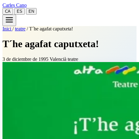
Carles Cano
CA
ES
EN
Inici
/
teatre
/
T´he agafat caputxeta!
T´he agafat caputxeta!
3 de diciembre de 1995
Valencià
teatre