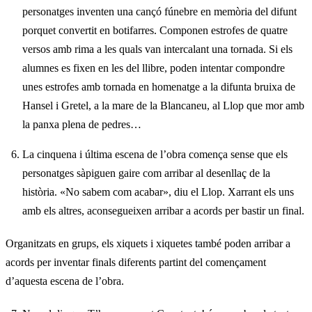
personatges inventen una cançó fúnebre en memòria del difunt
porquet convertit en botifarres. Componen estrofes de quatre
versos amb rima a les quals van intercalant una tornada. Si els
alumnes es fixen en les del llibre, poden intentar compondre
unes estrofes amb tornada en homenatge a la difunta bruixa de
Hansel i Gretel, a la mare de la Blancaneu, al Llop que mor amb
la panxa plena de pedres…
La cinquena i última escena de l’obra comença sense que els
personatges sàpiguen gaire com arribar al desenllaç de la
història. «No sabem com acabar», diu el Llop. Xarrant els uns
amb els altres, aconsegueixen arribar a acords per bastir un final.
Organitzats en grups, els xiquets i xiquetes també poden arribar a
acords per inventar finals diferents partint del començament
d’aquesta escena de l’obra.