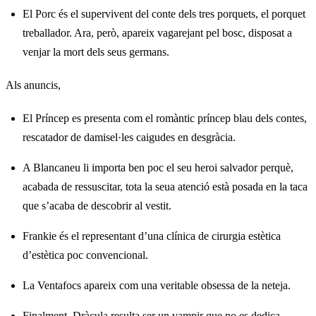
El Porc és el supervivent del conte dels tres porquets, el porquet
treballador. Ara, però, apareix vagarejant pel bosc, disposat a
venjar la mort dels seus germans.
Als anuncis,
El Príncep es presenta com el romàntic príncep blau dels contes,
rescatador de damisel·les caigudes en desgràcia.
A Blancaneu li importa ben poc el seu heroi salvador perquè,
acabada de ressuscitar, tota la seua atenció està posada en la taca
que s’acaba de descobrir al vestit.
Frankie és el representant d’una clínica de cirurgia estètica
d’estètica poc convencional.
La Ventafocs apareix com una veritable obsessa de la neteja.
Finalment, Dràcula resulta ser un vampir que no es dedica