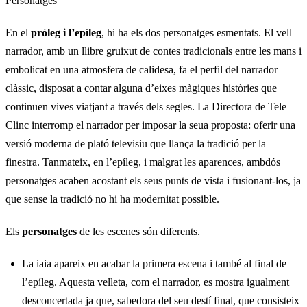
Personatges
En el
pròleg i l’epíleg
, hi ha els dos personatges esmentats. El vell
narrador, amb un llibre gruixut de contes tradicionals entre les mans i
embolicat en una atmosfera de calidesa, fa el perfil del narrador
clàssic, disposat a contar alguna d’eixes màgiques històries que
continuen vives viatjant a través dels segles. La Directora de Tele
Clinc interromp el narrador per imposar la seua proposta: oferir una
versió moderna de plató televisiu que llança la tradició per la
finestra. Tanmateix, en l’epíleg, i malgrat les aparences, ambdós
personatges acaben acostant els seus punts de vista i fusionant-los, ja
que sense la tradició no hi ha modernitat possible.
Els
personatges
de les escenes són diferents.
La iaia apareix en acabar la primera escena i també al final de
l’epíleg. Aquesta velleta, com el narrador, es mostra igualment
desconcertada ja que, sabedora del seu destí final, que consisteix