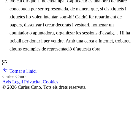
No cal dir que T’he enxampat Caputxeta! és una obra de teatre
concebuda per ser representada, de manera que, si els xiquets i
xiquetes ho volen intentar, som-hi! Caldrà fer repartiment de
papers, dissenyar i crear decorats i vestuari, nomenar un
apuntador o apuntadora, organitzar les sessions d’assaig… Hi ha
treball per donar i per vendre. Amb una cerca a Internet, trobareu
alguns exemples de representació d’aquesta obra.

Tornar a l'inici
Carles Cano
Avís Legal
Privacitat
Cookies
© 2026 Carles Cano. Tots els drets reservats.