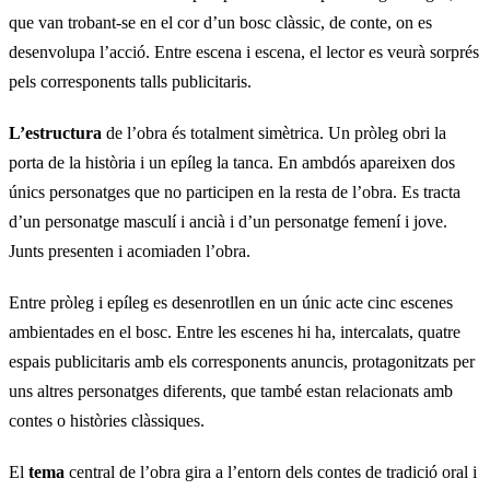
que van trobant-se en el cor d’un bosc clàssic, de conte, on es
desenvolupa l’acció. Entre escena i escena, el lector es veurà sorprés
pels corresponents talls publicitaris.
L’estructura
de l’obra és totalment simètrica. Un pròleg obri la
porta de la història i un epíleg la tanca. En ambdós apareixen dos
únics personatges que no participen en la resta de l’obra. Es tracta
d’un personatge masculí i ancià i d’un personatge femení i jove.
Junts presenten i acomiaden l’obra.
Entre pròleg i epíleg es desenrotllen en un únic acte cinc escenes
ambientades en el bosc. Entre les escenes hi ha, intercalats, quatre
espais publicitaris amb els corresponents anuncis, protagonitzats per
uns altres personatges diferents, que també estan relacionats amb
contes o històries clàssiques.
El
tema
central de l’obra gira a l’entorn dels contes de tradició oral i