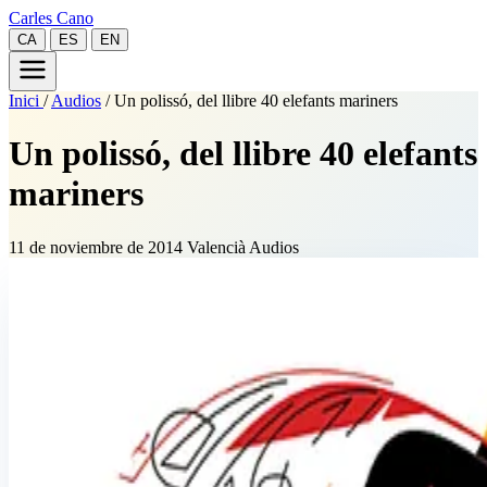
Carles Cano
CA
ES
EN
Inici
/
Audios
/
Un polissó, del llibre 40 elefants mariners
Un polissó, del llibre 40 elefants
mariners
11 de noviembre de 2014
Valencià
Audios