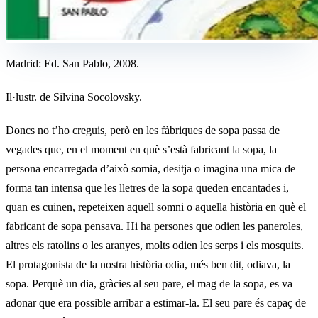
Madrid: Ed. San Pablo, 2008.
Il·lustr. de Silvina Socolovsky.
Doncs no t’ho creguis, però en les fàbriques de sopa passa de
vegades que, en el moment en què s’està fabricant la sopa, la
persona encarregada d’això somia, desitja o imagina una mica de
forma tan intensa que les lletres de la sopa queden encantades i,
quan es cuinen, repeteixen aquell somni o aquella història en què el
fabricant de sopa pensava. Hi ha persones que odien les paneroles,
altres els ratolins o les aranyes, molts odien les serps i els mosquits.
El protagonista de la nostra història odia, més ben dit, odiava, la
sopa. Perquè un dia, gràcies al seu pare, el mag de la sopa, es va
adonar que era possible arribar a estimar-la. El seu pare és capaç de