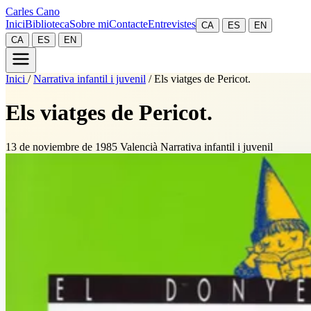
Carles Cano
Inici
Biblioteca
Sobre mi
Contacte
Entrevistes
CA
ES
EN
CA
ES
EN
Inici
/
Narrativa infantil i juvenil
/
Els viatges de Pericot.
Els viatges de Pericot.
13 de noviembre de 1985
Valencià
Narrativa infantil i juvenil