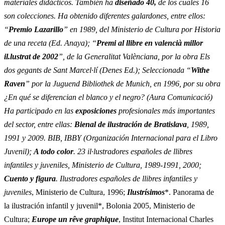
materiales didácticos. También ha
diseñado 40,
de los cuales 16
son colecciones. Ha obtenido diferentes galardones, entre ellos:
“
Premio Lazarillo
” en 1989, del Ministerio de Cultura por
Historia
de una receta
(Ed. Anaya); “
Premi al llibre en valencià millor
il.lustrat de 2002
”, de la Generalitat Valènciana, por la obra
Els
dos gegants de Sant Marcel·lí
(Denes Ed.); Seleccionada “
Withe
Raven
” por la Juguend Bibliothek de Munich, en 1996, por su obra
¿En qué se diferencian el blanco y el negro?
(Aura Comunicació)
Ha participado en las
exposiciones
profesionales más importantes
del sector, entre ellas:
Bienal de ilustración de Bratislava
, 1989,
1991 y 2009. BIB, IBBY (Organización Internacional para el Libro
Juvenil);
A todo color
. 23 il·lustradores españoles de llibres
infantiles y juveniles
, Ministerio de Cultura, 1989-1991, 2000;
Cuento y figura
. Ilustradores españoles de llibres infantiles y
juveniles
, Ministerio de Cultura, 1996;
Ilustrísimos
*. Panorama de
la ilustración infantil y juvenil*, Bolonia 2005, Ministerio de
Cultura;
Europe un rêve graphique
, Institut Internacional Charles