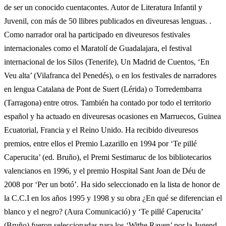
de ser un conocido cuentacontes. Autor de Literatura Infantil y
Juvenil, con más de 50 llibres publicados en diveuresas lenguas. .
Como narrador oral ha participado en diveuresos festivales
internacionales como el Maratolí de Guadalajara, el festival
internacional de los Silos (Tenerife), Un Madrid de Cuentos, ‘En
Veu alta’ (Vilafranca del Penedés), o en los festivales de narradores
en lengua Catalana de Pont de Suert (Lérida) o Torredembarra
(Tarragona) entre otros. También ha contado por todo el territorio
español y ha actuado en diveuresas ocasiones en Marruecos, Guinea
Ecuatorial, Francia y el Reino Unido. Ha recibido diveuresos
premios, entre ellos el Premio Lazarillo en 1994 por ‘Te pillé
Caperucita’ (ed. Bruño), el Premi Sestimaruc de los bibliotecarios
valencianos en 1996, y el premio Hospital Sant Joan de Déu de
2008 por ‘Per un botó’. Ha sido seleccionado en la lista de honor de
la C.C.I en los años 1995 y 1998 y su obra ¿En qué se diferencian el
blanco y el negro? (Aura Comunicació) y ‘Te pillé Caperucita’
(Bruño) fueron seleccionadas para los ‘Withe Raven’ por la Jugend