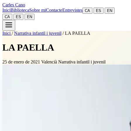
Carles Cano
Inici
Biblioteca
Sobre mi
Contacte
Entrevistes
CA
ES
EN
CA
ES
EN
Inici
/
Narrativa infantil i juvenil
/
LA PAELLA
LA PAELLA
25 de enero de 2021
Valencià
Narrativa infantil i juvenil