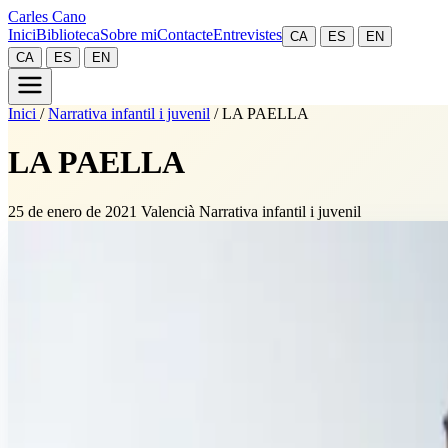
Carles Cano
Inici
Biblioteca
Sobre mi
Contacte
Entrevistes
CA
ES
EN
CA
ES
EN
Inici
/
Narrativa infantil i juvenil
/
LA PAELLA
LA PAELLA
25 de enero de 2021
Valencià
Narrativa infantil i juvenil