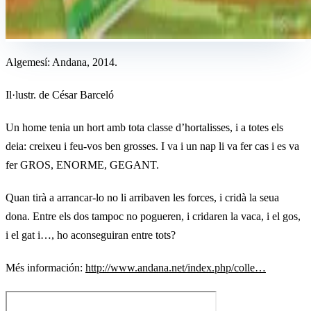
Algemesí: Andana, 2014.
Il·lustr. de César Barceló
Un home tenia un hort amb tota classe d’hortalisses, i a totes els
deia: creixeu i feu-vos ben grosses. I va i un nap li va fer cas i es va
fer GROS, ENORME, GEGANT.
Quan tirà a arrancar-lo no li arribaven les forces, i cridà la seua
dona. Entre els dos tampoc no pogueren, i cridaren la vaca, i el gos,
i el gat i…, ho aconseguiran entre tots?
Més información:
http://www.andana.net/index.php/colle…