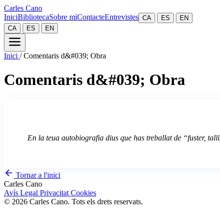
Carles Cano
Inici
Biblioteca
Sobre mi
Contacte
Entrevistes
CA
ES
EN
CA
ES
EN
Inici
/
Comentaris d&#039; Obra
Comentaris d&#039; Obra
En la teua autobiografia dius que has treballat de “fuster, tall
Tornar a l'inici
Carles Cano
Avís Legal
Privacitat
Cookies
© 2026 Carles Cano. Tots els drets reservats.