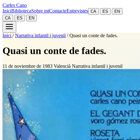
Carles Cano
Inici
Biblioteca
Sobre mi
Contacte
Entrevistes
CA
ES
EN
CA
ES
EN
Inici
/
Narrativa infantil i juvenil
/
Quasi un conte de fades.
Quasi un conte de fades.
11 de noviembre de 1983
Valencià
Narrativa infantil i juvenil