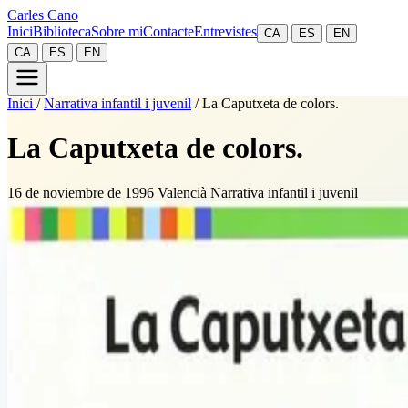
Carles Cano
Inici
Biblioteca
Sobre mi
Contacte
Entrevistes
CA
ES
EN
CA
ES
EN
Inici
/
Narrativa infantil i juvenil
/
La Caputxeta de colors.
La Caputxeta de colors.
16 de noviembre de 1996
Valencià
Narrativa infantil i juvenil